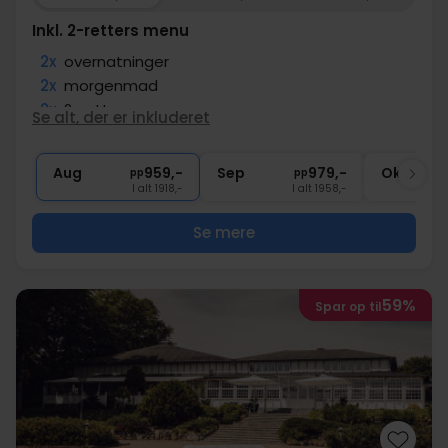
Inkl. 2-retters menu
2x
overnatninger
2x
morgenmad
2x
2-retters menu
Se alt, der er inkluderet
1x
1 velkomstdrink
∞
Gratis internet
Aug
959,-
Sep
979,-
Okt
pp
pp
I alt 1918,-
I alt 1958,-
Se mere
59%
Spar op til