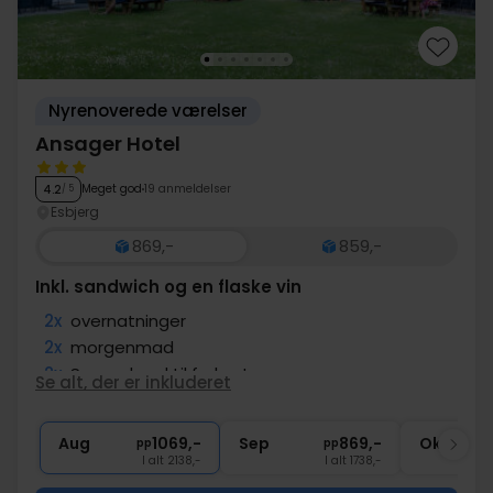
Nyrenoverede værelser
Ansager Hotel
Meget god
19 anmeldelser
4.2
/ 5
Esbjerg
869,-
859,-
Inkl. sandwich og en flaske vin
2x
overnatninger
2x
morgenmad
2x
Smørrebrød til frokost
Se alt, der er inkluderet
2x
Gratis kaffe/te under opholdet
1x
fl. vin på værelset (pr. vær.)
Aug
1069,-
Sep
869,-
Okt
pp
pp
I alt 2138,-
I alt 1738,-