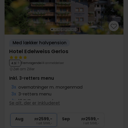
Med lækker halvpension
Hotel Edelweiss Gerlos
Fremragende
14 anmeldelser
4.9
/ 5
Zell am Ziller
Inkl. 3-retters menu
3x
overnatninger m. morgenmad
3x
3-retters menu
1x
10 EUR massagekupon
Se alt, der er inkluderet
∞
Adgang til pool, sauna og fitness
∞
Gratis internet
Aug
2599,-
Sep
2599,-
pp
pp
I alt 5198,-
I alt 5198,-