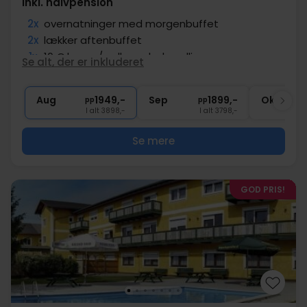
Inkl. halvpension
2x
overnatninger med morgenbuffet
2x
lækker aftenbuffet
1x
10 € kupon/wellness behandlinger
Se alt, der er inkluderet
1x
1 velkomstdrink
2x
dag
Aug
1949,-
Sep
1899,-
Okt
pp
pp
I alt 3898,-
I alt 3798,-
Se mere
GOD PRIS!