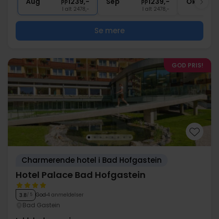
Aug
1239,-
Sep
1239,-
Okt
pp
pp
I alt 2478,-
I alt 2478,-
Se mere
GOD PRIS!
Charmerende hotel i Bad Hofgastein
Hotel Palace Bad Hofgastein
God
4 anmeldelser
3.8
/ 5
Bad Gastein