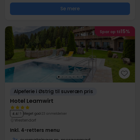
Se mere
15%
Spar op til
Alpeferie i Østrig til suveræn pris
Hotel Leamwirt
Meget god
23 anmeldelser
4.4
/ 5
Westendorf
Inkl. 4-retters menu
3x
overnatninger m. morgenmad