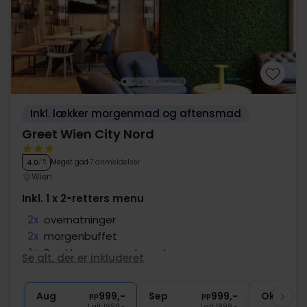
Inkl. lækker morgenmad og aftensmad
Greet Wien City Nord
Meget god
7 anmeldelser
4.0
/ 5
Wien
Inkl. 1 x 2-retters menu
2x
overnatninger
2x
morgenbuffet
1x
2-retters menu a la carte
Se alt, der er inkluderet
1x
1 glas vin
1x
1 velkomstdrink
Aug
999,-
Sep
999,-
Okt
pp
pp
I alt 1998,-
I alt 1998,-