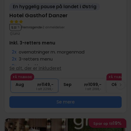
En hyggelig pause på landet i Østrig
Hotel Gasthof Danzer
Fremragende
2 anmeldelser
5.0
/ 5
Linz
Inkl. 3-retters menu
2x
overnatninger m. morgenmad
2x
3-retters menu
2x
madpakke
Se alt, der er inkluderet
2x
Gratis øl og vin (18:00-20:00)
FÅ TILBAGE
FÅ TILBAGE
1x
Badekåbe på værelset
Aug
1149,-
Sep
1099,-
Okt
pp
pp
I alt 2298,-
I alt 2198,-
Se mere
19%
Spar op til