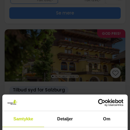
I alt 1598,-
I alt 1298,-
Se mere
GOD PRIS!
Tilbud syd for Salzburg
Gasthof zum Kirchenwirt
Meget god
58 anmeldelser
4.2
/ 5
Salzburg
Samtykke
Detaljer
Om
2799,-
3699,-