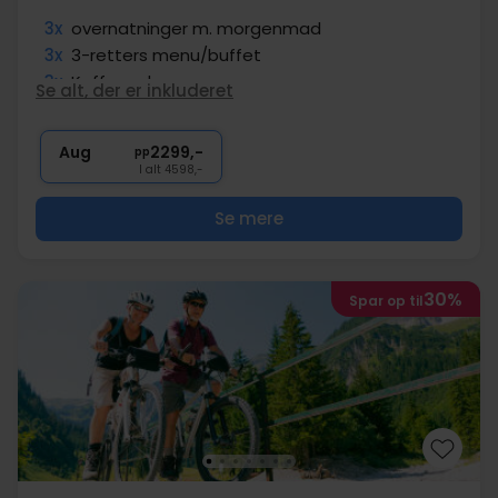
3x
overnatninger m. morgenmad
3x
3-retters menu/buffet
3x
Kaffe og kage
Se alt, der er inkluderet
3x
Gratis Flachau sommerkort
3x
Sodavand til børn
Aug
2299,-
pp
I alt 4598,-
Se mere
30%
Spar op til