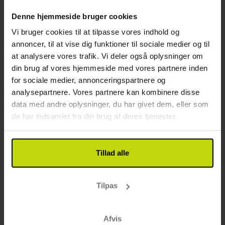
Inkl. gratis lån af cykel
Denne hjemmeside bruger cookies
3x
overnatninger m. morgenmad
Vi bruger cookies til at tilpasse vores indhold og
3x
3-retters menu
annoncer, til at vise dig funktioner til sociale medier og til
1x
velkomstdrink
Se alt, der er inkluderet
at analysere vores trafik. Vi deler også oplysninger om
∞
Adgang til wellnessafdeling
din brug af vores hjemmeside med vores partnere inden
1x
El-cykelleje (1 dag)
for sociale medier, annonceringspartnere og
Aug
2799,-
Sep
2799,-
Okt
pp
pp
I alt 5598,-
I alt 5598,-
analysepartnere. Vores partnere kan kombinere disse
data med andre oplysninger, du har givet dem, eller som
Se mere
de har indsamlet fra din brug af deres tjenester.
12%
Spar op til
Tillad alle
Tilpas
Afvis