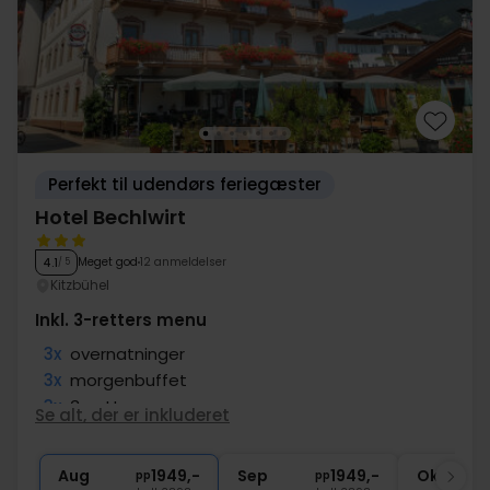
Perfekt til udendørs feriegæster
Hotel Bechlwirt
Meget god
12 anmeldelser
4.1
/ 5
Kitzbühel
Inkl. 3-retters menu
3x
overnatninger
3x
morgenbuffet
3x
3-retters menu
Se alt, der er inkluderet
1x
1 velkomstdrink
∞
Gratis internet
Aug
1949,-
Sep
1949,-
Okt
pp
pp