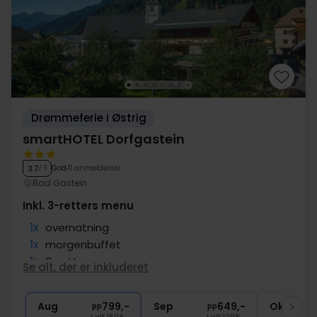
Drømmeferie i Østrig
smartHOTEL Dorfgastein
God
11 anmeldelser
3.7
/ 5
Bad Gastein
Inkl. 3-retters menu
1x
overnatning
1x
morgenbuffet
1x
3-retters menu
Se alt, der er inkluderet
1x
times brug af tennisbane
∞
Adgang til wellnessafdeling
Aug
799,-
Sep
649,-
Okt
pp
pp