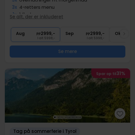
3x
4-retters menu
1x
1 flaske prosecco
Se alt, der er inkluderet
1x
afskedsgave
∞
Adgang til wellnessafdeling
Aug
2999,-
Sep
2999,-
Okt
pp
pp
I alt 5998,-
I alt 5998,-
Se mere
31%
Spar op til
Tag på sommerferie i Tyrol