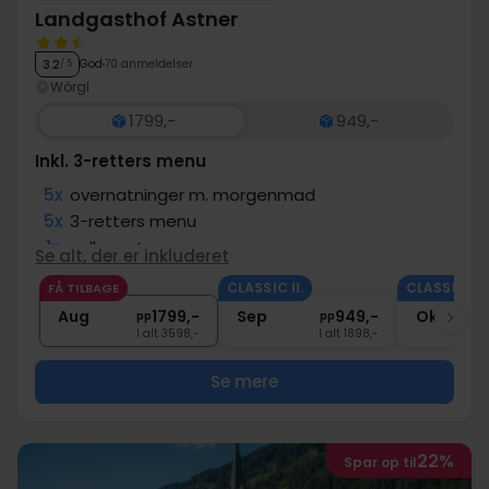
Landgasthof Astner
God
70 anmeldelser
3.2
/ 5
Wörgl
1799,-
949,-
Inkl. 3-retters menu
5x
overnatninger m. morgenmad
5x
3-retters menu
1x
velkomstgave
Se alt, der er inkluderet
1x
1 velkomstdrink
CLASSIC II.
CLASSIC II.
FÅ TILBAGE
∞
Gratis parkering
Aug
1799,-
Sep
949,-
Okt
pp
pp
I alt 3598,-
I alt 1898,-
Se mere
22%
Spar op til