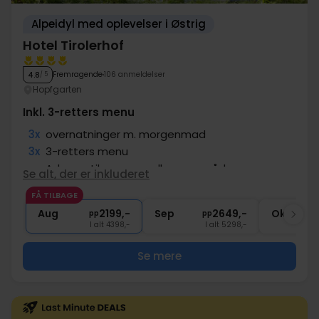
Alpeidyl med oplevelser i Østrig
Hotel Tirolerhof
Fremragende
106 anmeldelser
4.8
/ 5
Hopfgarten
Inkl. 3-retters menu
3x
overnatninger m. morgenmad
3x
3-retters menu
∞
Adgang til spa og wellness område
Se alt, der er inkluderet
1x
1 velkomstdrink
FÅ TILBAGE
3x
Wildschönau kort
Aug
2199,-
Sep
2649,-
Okt
pp
pp
I alt 4398,-
I alt 5298,-
Se mere