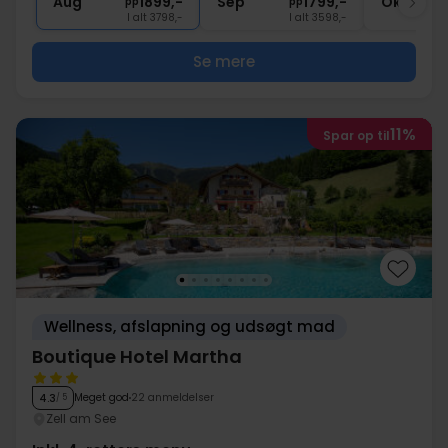
Aug
1899,-
Sep
1799,-
Okt
pp
pp
I alt 3798,-
I alt 3598,-
Se mere
11%
Spar op til
Wellness, afslapning og udsøgt mad
Boutique Hotel Martha
Meget god
22 anmeldelser
4.3
/ 5
Zell am See