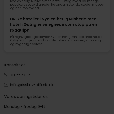
Nyd en herlig Miniferie med hotel i Østrig byder på mange
populære seværdigheder, herunder historiske steder, museer
og naturoplevelser.
Hvilke hoteller i Nyd en herlig Miniferie med
hotel i Østrig er velegnede som stop på en
roadtrip?
På regnvejrsdage tilbyder Nyd en herlig Miniferie med hotel i
Østrig mange indendørs aktiviteter som museer, shopping
og hyggelige caféer.
Kontakt os
70 22 77 17
info@risskov-bilferie.dk
Vores åbningstider er:
Mandag - fredag 9-17