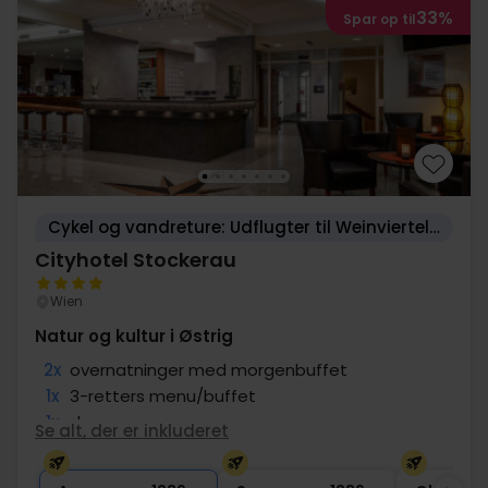
33%
Spar op til
Cykel og vandreture: Udflugter til Weinviertel-regionen
Cityhotel Stockerau
Wien
Natur og kultur i Østrig
2x
overnatninger med morgenbuffet
1x
3-retters menu/buffet
1x
dag
Se alt, der er inkluderet
1x
1 velkomstdrink
∞
Gratis internet