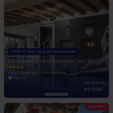
2.500 m² spa- og gourmetpensionat
Post Seefeld Wellnesshotel Tirol
4.2
/ 5
Meget god
5 anmeldelser
Innsbruck
FOR 2 NÆTTER
fra 1599,-
GOD PRIS!