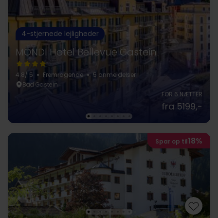
4-stjernede lejligheder
MONDI Hotel Bellevue Gastein
4.8
/ 5
Fremragende
5 anmeldelser
Bad Gastein
FOR 6 NÆTTER
fra 5199,-
18%
Spar op til