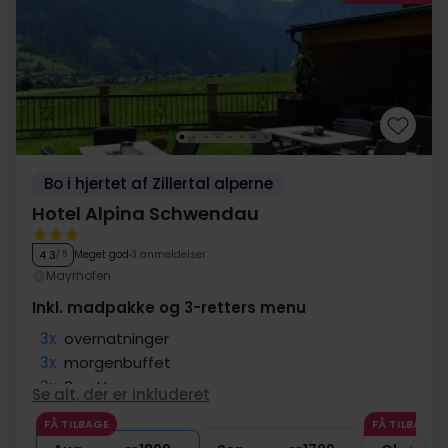
Bo i hjertet af Zillertal alperne
Hotel Alpina Schwendau
Meget god
3 anmeldelser
4.3
/ 5
Mayrhofen
Inkl. madpakke og 3-retters menu
3x
overnatninger
3x
morgenbuffet
3x
3-retters menu
Se alt, der er inkluderet
3x
madpakke
FÅ TILBAGE
FÅ TILBAGE
3x
Adgang til wellnessafdeling