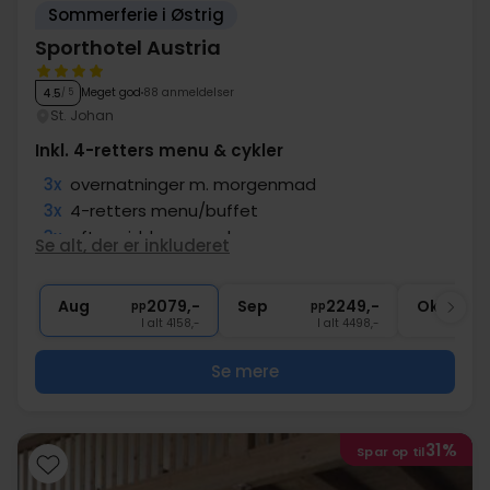
Sommerferie i Østrig
Sporthotel Austria
Meget god
88 anmeldelser
4.5
/ 5
St. Johan
Inkl. 4-retters menu & cykler
3x
overnatninger m. morgenmad
3x
4-retters menu/buffet
3x
eftermiddags snacks
Se alt, der er inkluderet
∞
Adgang til wellnessafdeling
1x
Gratis lån af cykler
Aug
2079,-
Sep
2249,-
Okt
pp
pp
I alt 4158,-
I alt 4498,-
Se mere
31%
Spar op til