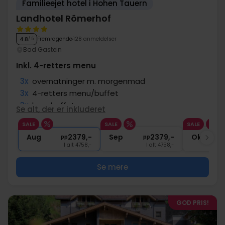
Familieejet hotel i Hohen Tauern
Landhotel Römerhof
Fremragende
128 anmeldelser
4.8
/ 5
Bad Gastein
Inkl. 4-retters menu
3x
overnatninger m. morgenmad
3x
4-retters menu/buffet
3x
kagebuffet
Se alt, der er inkluderet
∞
Adgang til wellness og fitness
SALE
SALE
SALE
1x
El-cykelleje (1 dag)
Aug
2379,-
Sep
2379,-
Okt
pp
pp
I alt 4758,-
I alt 4758,-
Se mere
GOD PRIS!