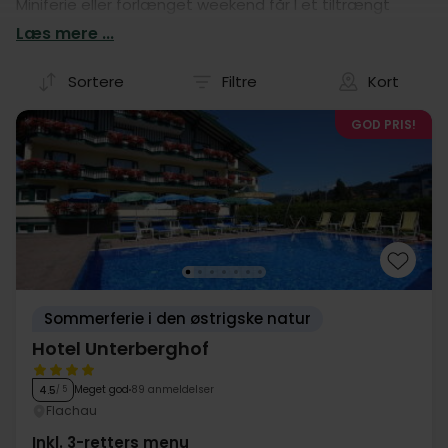
Miniferie eller forlænget weekend får I et tiltrængt
pusterum, nye indtryk og gode muligheder for at dyrke
Læs mere ...
kvalitetstiden. Find et billigt hotelophold i Østrig og tag
afsted på en skøn Miniferie.
Sortere
Filtre
Kort
GOD PRIS!
Sommerferie i den østrigske natur
Hotel Unterberghof
Meget god
89 anmeldelser
4.5
/ 5
Flachau
Inkl. 3-retters menu