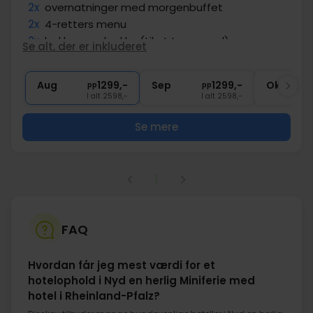
2x
overnatninger med morgenbuffet
2x
4-retters menu
2x
lækker madpakke (til at tage med)
Se alt, der er inkluderet
1x
fl. vin pr. værelse ved afrejse
∞
Adgangsbillet til museet
Aug
1299,-
Sep
1299,-
Okt
pp
pp
I alt 2598,-
I alt 2598,-
Se mere
1
FAQ
Hvordan får jeg mest værdi for et
hotelophold i Nyd en herlig Miniferie med
hotel i Rheinland-Pfalz?