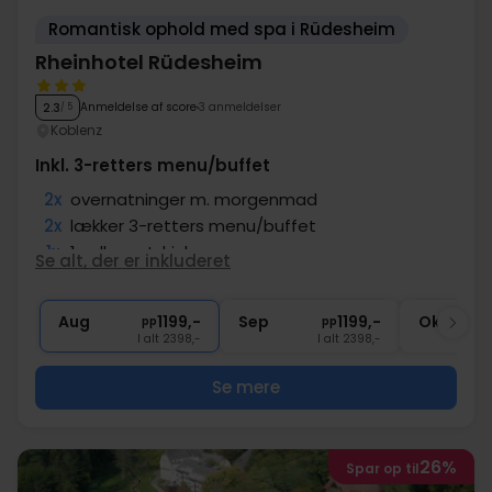
Romantisk ophold med spa i Rüdesheim
Rheinhotel Rüdesheim
Anmeldelse af score
3 anmeldelser
2.3
/ 5
Koblenz
Inkl. 3-retters menu/buffet
2x
overnatninger m. morgenmad
2x
lækker 3-retters menu/buffet
1x
1 velkomstdrink
Se alt, der er inkluderet
∞
Adgang til wellnessafdeling
∞
Gratis internet
Aug
1199,-
Sep
1199,-
Okt
pp
pp
I alt 2398,-
I alt 2398,-
Se mere
26%
Spar op til