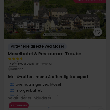
Aktiv ferie direkte ved Mosel
Moselhotel & Restaurant Traube
Meget god
191 anmeldelser
4.2
/ 5
Koblenz
Inkl. 4-retters menu & offentlig transport
2x
overnatninger ved Mosel
2x
morgenbuffet
2x
4-retters menuoplevelse
Se alt, der er inkluderet
2x
Gratis brug af off. transport
FÅ TILBAGE
∞
Gratis internet og parkering