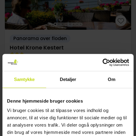
Panorama over floden
Hotel Krone Kestert
Anmeldelse af score
8 anmeldelser
2.8
/ 5
Koblenz
Pakke med helpension
Samtykke
Detaljer
Om
2x
overnatninger m. morgenmad
2x
aftenmenu/buffet
2x
frokost
Denne hjemmeside bruger cookies
Se alt, der er inkluderet
1x
fl. vin pr. værelse ved afrejse
Vi bruger cookies til at tilpasse vores indhold og
2x
Gratis parkering ved hotellet
annoncer, til at vise dig funktioner til sociale medier og til
Aug
1199,-
Sep
1199,-
Okt
pp
pp
I alt 2398,-
I alt 2398,-
at analysere vores trafik. Vi deler også oplysninger om
din brug af vores hjemmeside med vores partnere inden