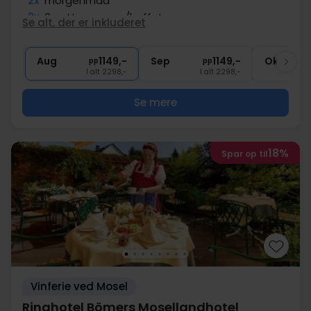
2x
morgenmad
2x
3-retters menu/buffet
Se alt, der er inkluderet
1x
1 velkomstdrink
∞
Gratis internet
Aug
1149,-
Sep
1149,-
Okt
pp
pp
I alt 2298,-
I alt 2298,-
Se mere
18%
Spar op til
Vinferie ved Mosel
Ringhotel Bömers Mosellandhotel