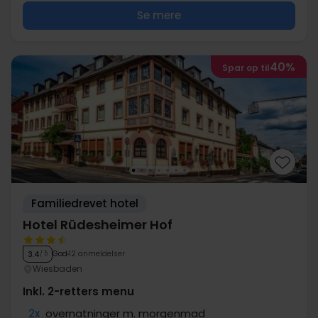
Se mere
40%
Spar op til
Familiedrevet hotel
Hotel Rüdesheimer Hof
God
12 anmeldelser
3.4
/ 5
Wiesbaden
Inkl. 2-retters menu
2x
overnatninger m. morgenmad