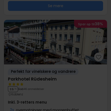
Se mere
38%
Spar op til
Perfekt for vinelskere og vandrere
Parkhotel Rüdesheim
God
46 anmeldelser
3.5
/ 5
Koblenz
Inkl. 3-retters menu
2x
overnatninger med morgenbuffet