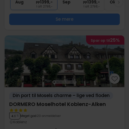
Aug
1399,-
Sep
1399,-
Okt
pp
pp
I alt 2798,-
I alt 2798,-
Se mere
25%
Spar op til
Din port til Mosels charme – lige ved floden
DORMERO Moselhotel Koblenz-Alken
Meget god
20 anmeldelser
4.1
/ 5
Koblenz