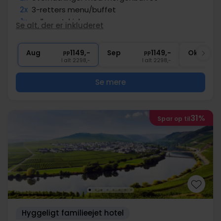
2x
3-retters menu/buffet
1x
velkomstdrink
Se alt, der er inkluderet
1x
eftermiddagskaffe
∞
Gratis internet
Aug
1149,-
Sep
1149,-
Okt
pp
pp
I alt 2298,-
I alt 2298,-
Se mere
31%
Spar op til
Hyggeligt familieejet hotel