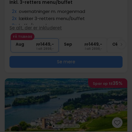
Inkl. 3-retters menu/buffet
2x
overnatninger m. morgenmad
2x
lækker 3-retters menu/buffet
2x
kaffe/te og kage
Se alt, der er inkluderet
1x
1 velkomstdrink
FÅ TILBAGE
∞
Fri adgang til fitness
Aug
1449,-
Sep
1449,-
Okt
pp
pp
I alt 2898,-
I alt 2898,-
Se mere
35%
Spar op til