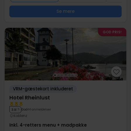
Se mere
GOD PRIS!
VRM-gæstekort inkluderet
Hotel Rheinlust
God
14 anmeldelser
3.9
/ 5
Koblenz
Inkl. 4-retters menu + madpakke