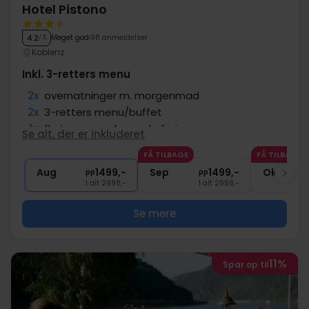
Hotel Pistono
Meget god
98 anmeldelser
4.2
/ 5
Koblenz
Inkl. 3-retters menu
2x
overnatninger m. morgenmad
2x
3-retters menu/buffet
1x
fl. vin pr. værelse ved afrejse
Se alt, der er inkluderet
2x
Adgang til wellnessafdeling
FÅ TILBAGE
FÅ TILBAGE
1x
1 velkomstdrink
Aug
1499,-
Sep
1499,-
Okt
pp
pp
I alt 2998,-
I alt 2998,-
Se mere
11%
Spar op til