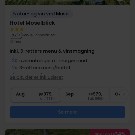
Natur- og vin ved Mosel
Hotel Moselblick
God
349 anmeldelser
3.7
/ 5
Trier
Inkl. 3-retters menu & vinsmagning
2x
overnatninger m. morgenmad
2x
3-retters menu/buffet
1x
vinsmagning
Se alt, der er inkluderet
1x
fl. vin til deling i værelse
1x
afskedsgave
Aug
979,-
Sep
979,-
Okt
pp
pp
I alt 1958,-
I alt 1958,-
Se mere
34%
Spar op til