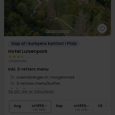
Slap af i kurbyens komfort i Pfalz
Hotel Luisenpark
Karlsruhe
Inkl. 3-retters menu
2x
overnatninger m. morgenmad
2x
3-retters menu/buffet
1x
1 velkomstdrink
Se alt, der er inkluderet
1x
fl. vin pr. værelse ved afrejse
2x
1 Bonushæfte + Pfalzcard
Aug
1459,-
Sep
1459,-
Okt
pp
pp
I alt 2918,-
I alt 2918,-