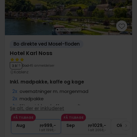
Bo direkte ved Mosel-floden
Hotel Karl Noss
God
45 anmeldelser
3.9
/ 5
Koblenz
Inkl. madpakke, kaffe og kage
2x
overnatninger m. morgenmad
2x
madpakke
1x
Eftermiddagskaffe m. sødt
Se alt, der er inkluderet
1x
fl. vin på værelset (pr. vær.)
FÅ TILBAGE
FÅ TILBAGE
2x
1 dags cykelleje
Aug
999,-
Sep
1029,-
Okt
pp
pp
I alt 1998,-
I alt 2058,-