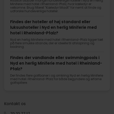
Risskov tilbyder mange hundevenlige hoteller i Nyd en herlig
Miniferie med hotel i Rheinland-Pfalz, hvor kæledyr er
velkomne. Brug filteret ”Kæledyr tilladt” for nemt at finde og
udforske hundevenlige hoteller.
Findes der hoteller af høj standard eller
luksushoteller i Nyd en herlig Miniferie med
hotel i Rheinland-Pfalz?
Nyd en herlig Miniferie med hotel i Rheinland-Pfalz ligger tæt
på flere smukke strande, der er ideelle til afslapning og
badning.
Findes der vandlande eller swimmingpools i
Nyd en herlig Miniferie med hotel i Rheinland-
Pfalz?
Der findes flere golfbaner i og omkring Nyd en herlig Miniferie
med hotel i Rheinland-Pfalz for både begyndere og erfarne
golfspillere.
Kontakt os
70 22 77 17