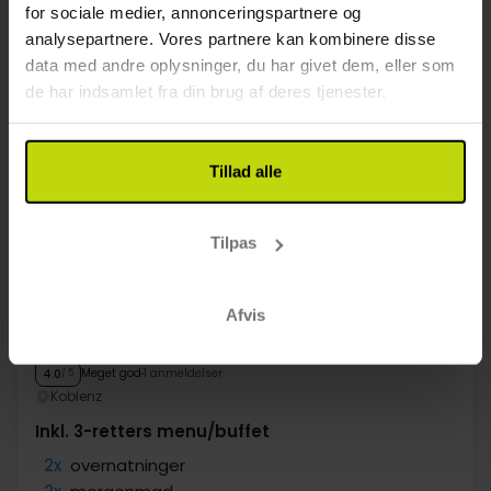
Se mere
for sociale medier, annonceringspartnere og
analysepartnere. Vores partnere kan kombinere disse
data med andre oplysninger, du har givet dem, eller som
28%
Spar op til
de har indsamlet fra din brug af deres tjenester.
Tillad alle
Tilpas
I centrum, tæt ved Drosselgasse
Afvis
Hotel Rheinstein Rüdesheim
Meget god
1 anmeldelser
4.0
/ 5
Koblenz
Inkl. 3-retters menu/buffet
2x
overnatninger