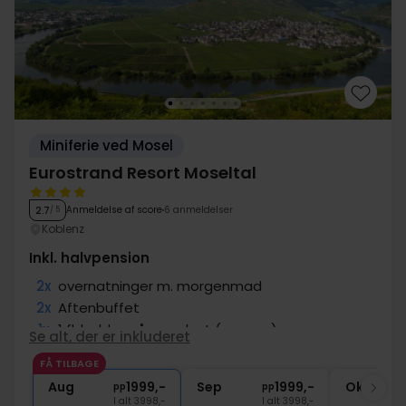
Miniferie ved Mosel
Eurostrand Resort Moseltal
Anmeldelse af score
6 anmeldelser
2.7
/ 5
Koblenz
Inkl. halvpension
2x
overnatninger m. morgenmad
2x
Aftenbuffet
1x
1 fl. bobler på værelset (pr. vær.)
Se alt, der er inkluderet
1x
1 velkomstdrink
FÅ TILBAGE
1x
1 fl. vand på værelset (pr. vær.)
Aug
1999,-
Sep
1999,-
Okt
pp
pp
I alt 3998,-
I alt 3998,-