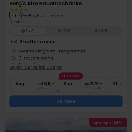
Berg's Alte Bauernschänke
Meget god
180 anmeldelser
4.3
/ 5
Koblenz
1149,-
1099,-
1499,-
Inkl. 3-retters menu
2x
overnatninger m. morgenmad
2x
3-retters menu
1x
1 glas vin
Se alt, der er inkluderet
1x
Adgang til sauna
FÅ TILBAGE
∞
Gratis internet og parkering
Aug
1149,-
Sep
1279,-
Okt
pp
pp
I alt 2298,-
I alt 2558,-
Se mere
14%
Spar op til