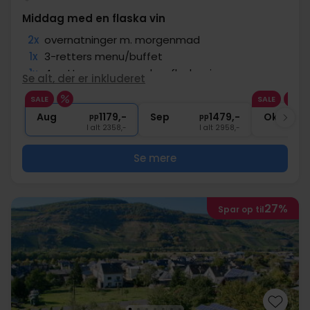
Middag med en flaska vin
2x
overnatninger m. morgenmad
1x
3-retters menu/buffet
1x
4-retters menu med en flaske vin
Se alt, der er inkluderet
1x
1 velkomstdrink
SALE
SALE
∞
Adgang til pool, sauna og fitness
Aug
1179,-
Sep
1479,-
Okt
pp
pp
I alt 2358,-
I alt 2958,-
Se mere
27%
Spar op til