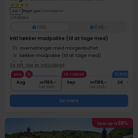
Meget god
2 anmeldelser
4.0
/ 5
Koblenz
1169,-
1149,-
Inkl lækker madpakke (til at tage med)
2x
overnatninger med morgenbuffet
1x
lækker madpakke (til at tage med)
1x
flammkuchen
Se alt, der er inkluderet
1x
fl. vin pr. værelse ved afrejse
CLASSIC II.
SALE
FÅ TILBAGE
1x
Gratis lån af cykler
Aug
1169,-
Sep
1169,-
Okt
pp
pp
I alt 2338,-
I alt 2338,-
Se mere
38%
Spar op til