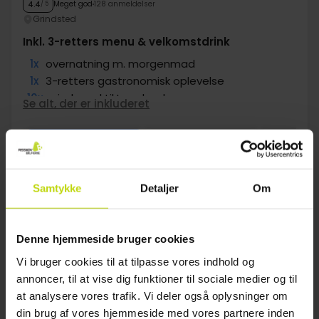
Meget god
128 anmeldelser
4.4
/ 5
Grindsted
Inkl. 3-retters menu & velkomstdrink
1x
overnatning m. morgenmad
1x
3-retters gastronomisk oplevelse
10x
min. kørsel til Legoland
Se alt, der er inkluderet
1x
1 velkomstdrink
∞
Gratis internet og parkering
Aug
1399,-
Sep
899,-
Okt
pp
pp
I alt 2798,-
I alt 1798,-
Se mere
Samtykke
Detaljer
Om
1
Denne hjemmeside bruger cookies
Vi bruger cookies til at tilpasse vores indhold og
annoncer, til at vise dig funktioner til sociale medier og til
FAQ
at analysere vores trafik. Vi deler også oplysninger om
din brug af vores hjemmeside med vores partnere inden