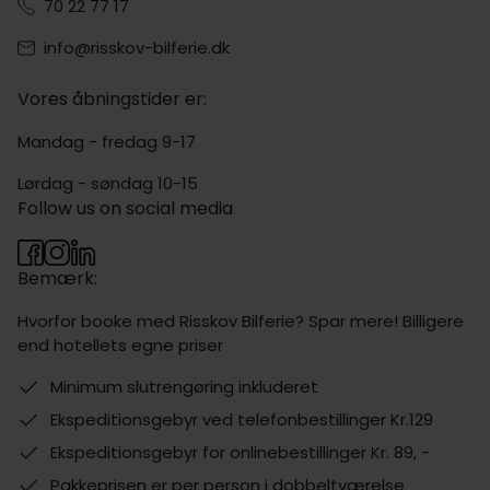
70 22 77 17
info@risskov-bilferie.dk
Vores åbningstider er:
Mandag - fredag 9-17
Lørdag - søndag 10-15
Follow us on social media
Bemærk:
Hvorfor booke med Risskov Bilferie? Spar mere! Billigere
end hotellets egne priser
Minimum slutrengøring inkluderet
Ekspeditionsgebyr ved telefonbestillinger Kr.129
Ekspeditionsgebyr for onlinebestillinger Kr. 89, -
Pakkeprisen er per person i dobbeltværelse