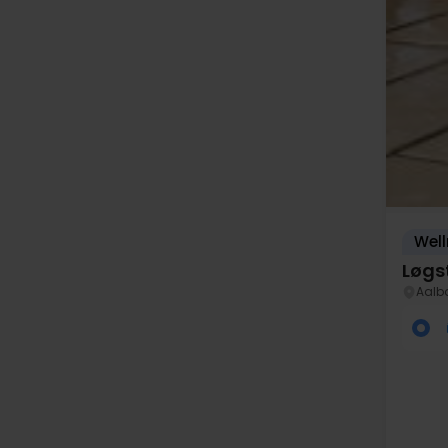
Well
Løgs
Aalb