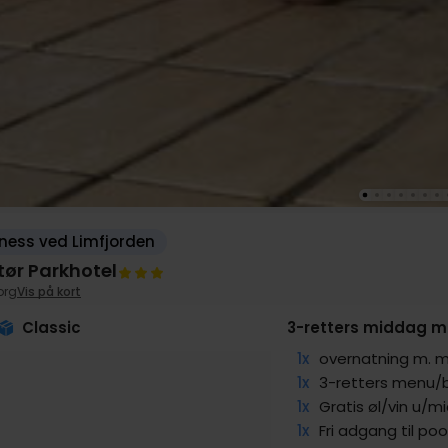
ness ved Limfjorden
tør Parkhotel
org
Vis på kort
Classic
3-retters middag me
1x
overnatning m.
1x
3-retters menu/
1x
Gratis øl/vin u/m
1x
Fri adgang til po