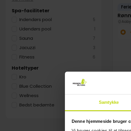
Feri
Spa-faciliteter
Rønn
Indendørs pool
5
Aaby
Udendørs pool
1
Sauna
7
Jacuzzi
3
Fitness
6
Hoteltyper
Kro
4
Blue Collection
1
FÅ TI
Wellness
1
Au
Samtykke
Bedst bedømte
20
Denne hjemmeside bruger c
Vi bruger cookies til at tilpas