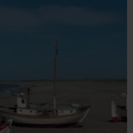
ode forudsætninger for shopping i den populære
ikshavn, Løgstør der ligger smukt ved Limfjorden, og
 Dronninglund Slot, Hadsund ved Mariager Fjord, og
 spændende attraktioner i Nordjylland der kan anbefales
hvor I kan udforske de mange havdyr, heriblandt sæler og
seumscenter Hanstholm som er Danmarks største
ressante fund fra jernalderen. Læg turen forbi det
g observer de mange havfugle. Nordjylland byder på
spændende dyreliv og har et stort udvalg af spændende
nmark.