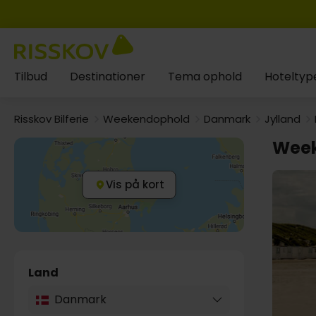
Tilbud
Destinationer
Tema ophold
Hoteltyp
Risskov Bilferie
Weekendophold
Danmark
Jylland
Week
Vis på kort
Land
Danmark