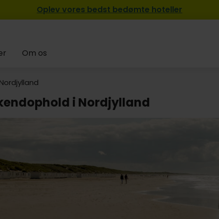
Oplev vores bedst bedømte hoteller
er
Om os
Nordjylland
endophold i Nordjylland