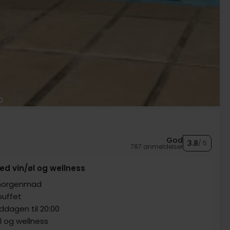
God
3.8
/ 5
787 anmeldelser
d vin/øl og wellness
 morgenmad
buffet
iddagen til 20:00
ol og wellness