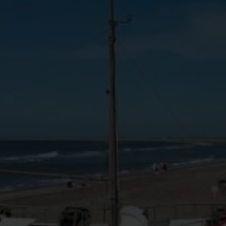
enter, KUNSTEN Museum og Musikkens Hus, Aalborg Zoo og g
ggade Bispensgade. Besøg også den hyggelige havneby Freder
 andre små hyggelige byer såsom Dronninglund hvor I finder
slev der huser Nordeuropas største rhododendronpark. Andre
øen Oceanarium i Hirtshals, Nordeuropas største akvarium, 
k. I Nordjylland finder I flere bunkermuseer, heriblandt Mu
useum. På Vesthimmerlands Museum i Aars kan I bevidne inte
de Bulbjerg fuglefjeld, og oplev den fascinerende udsigt o
landskaber, enestående og varierende natur og et rigt og 
er i vente. Så nyd en forfriskende weekend på toppen af Da