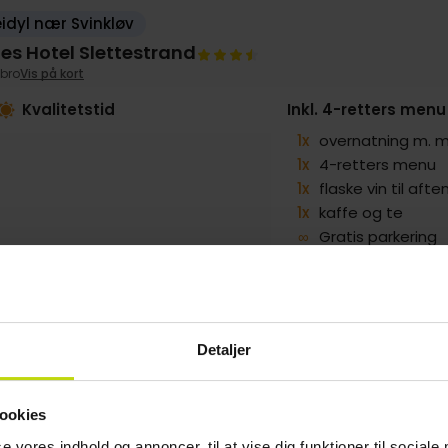
eidyl nær Svinkløv
es Hotel Slettestrand
bro
Vis på kort
Kvalitetstid
Inkl. 4-retters menu
1x
overnatning m.
1x
4-retters menu
1x
flaske vin til af
1x
kaffe og te
∞
Gratis parkering
LBAGE
g
639,-
Sep
689,-
Okt
699,-
pp
pp
pp
I alt 1278,-
I alt 1378,-
I alt 1398,-
Detaljer
ookies
se vores indhold og annoncer, til at vise dig funktioner til sociale