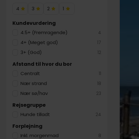
Utzon C
shoppin
4
3
2
1
4
3
2
1
de mange
Hotelstjerner
Hotelstjerner
Hotelstjerner
Hotelstjerner
Brønder
Kundevurdering
er Nords
4.5+ (Fremragende)
4
klumpfis
bunkerm
4+ (Meget god)
17
eneståen
3+ (God)
12
smukke 
oplevels
Afstand til hvor du bor
Centralt
11
Nær strand
18
Nær sø/hav
23
Rejsegruppe
Hunde tilladt
24
Forplejning
Inkl. morgenmad
8