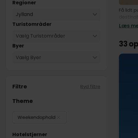
Regioner
Få lidt 
Jylland
destina
bredt ud
Turistområder
Læs mer
netop je
Vælg Turistområder
med børn
33 o
klitter 
Byer
badebyer
Vælg Byer
og stå m
er der a
Limfjord
oplagt a
Her find
Filtre
Ryd filtre
dejlig v
børnene
Theme
er også 
eksempel
Weekendophold
Nordjyl
betragt
og besøg
Hotelstjerner