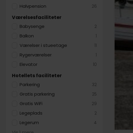
Halvpension
26
Værelsesfaciliteter
Babysenge
2
Balkon
1
Værelser i stueetage
11
Rygerværelser
1
Elevator
10
Hotellets faciliteter
Parkering
32
Gratis parkering
25
Gratis WiFi
29
Legeplads
2
Legerum
4
Vis 1 mere