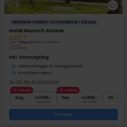
Find billige hoteller tæt på Colmar hos Risskov Bilferie
og tag hele familien med på en sommerferie,
vinterferie eller efterårsferie i Frankrig.
Miniferie mellem vinmarkerne i Alsace
Hotel Munsch Alsace
Meget god
83 anmeldelser
4.1
/ 5
Colmar
Inkl. vinsmagning
2x
overnatninger m. morgenmad
2x
4-retters menu
1x
vinsmagning
Se alt, der er inkluderet
2x
Adgang til wellnessafdeling
FÅ TILBAGE
FÅ TILBAGE
∞
Gratis parkering og internet
Aug
1499,-
Sep
1499,-
Okt
pp
pp
I alt 2998,-
I alt 2998,-
Se mere