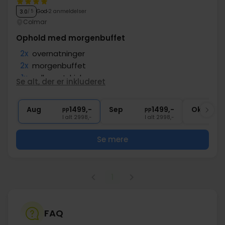
God
2 anmeldelser
3.0
/ 5
Colmar
Ophold med morgenbuffet
2x
overnatninger
2x
morgenbuffet
1x
velkomstdrink
Se alt, der er inkluderet
∞
Gratis parkering
∞
God beliggenhed
Aug
1499,-
Sep
1499,-
Okt
pp
pp
I alt 2998,-
I alt 2998,-
Se mere
1
FAQ