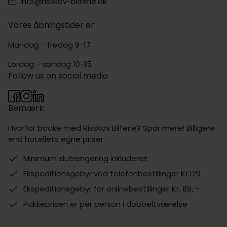
info@risskov-bilferie.dk
Vores åbningstider er:
Mandag - fredag 9-17
Lørdag - søndag 10-15
Follow us on social media
Bemærk:
Hvorfor booke med Risskov Bilferie? Spar mere! Billigere
end hotellets egne priser
Minimum slutrengøring inkluderet
Ekspeditionsgebyr ved telefonbestillinger Kr.129
Ekspeditionsgebyr for onlinebestillinger Kr. 89, -
Pakkeprisen er per person i dobbeltværelse