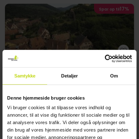
17%
Spar op til
Smag det bedste fra Alsace
Samtykke
Detaljer
Om
Hotel de La Poste Bonhomme
Meget god
12 anmeldelser
4.1
/ 5
Colmar
Denne hjemmeside bruger cookies
1289,-
1689,-
Vi bruger cookies til at tilpasse vores indhold og
annoncer, til at vise dig funktioner til sociale medier og til
Pakke inkl. 2-retters middag og vinsmagning
at analysere vores trafik. Vi deler også oplysninger om
2x
overnatninger m. morgenmad
din brug af vores hjemmeside med vores partnere inden
2x
2-retters menu
for sociale medier, annonceringspartnere og