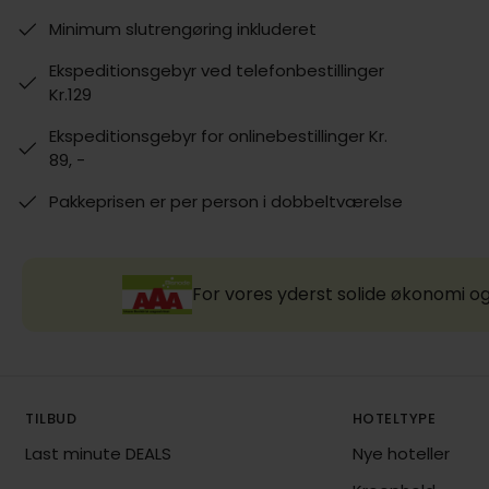
Minimum slutrengøring inkluderet
Ekspeditionsgebyr ved telefonbestillinger
Kr.129
Ekspeditionsgebyr for onlinebestillinger Kr.
89, -
Pakkeprisen er per person i dobbeltværelse
For vores yderst solide økonomi og
TILBUD
HOTELTYPE
Last minute DEALS
Nye hoteller