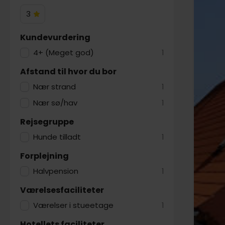
3
3
Hotelstjerner
Kundevurdering
4+ (Meget god)
1
Afstand til hvor du bor
Nær strand
1
Nær sø/hav
1
Rejsegruppe
Hunde tilladt
1
Forplejning
Halvpension
1
Værelsesfaciliteter
Værelser i stueetage
1
Hotellets faciliteter