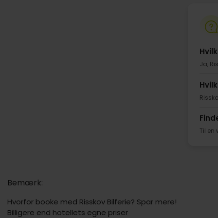
Hvil
Ja, Ri
Hvil
Rissko
Find
Til en
Bemærk:
Hvorfor booke med Risskov Bilferie? Spar mere!
Billigere end hotellets egne priser