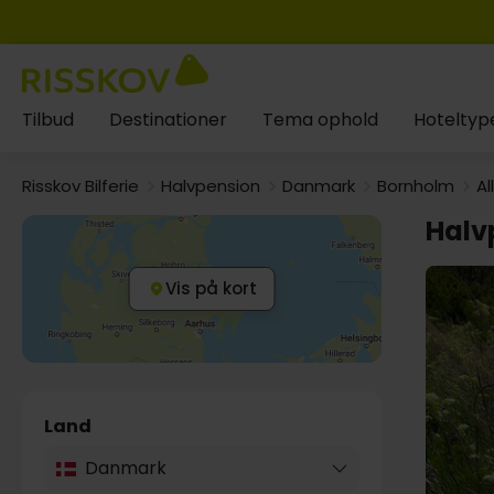
Tilbud
Destinationer
Tema ophold
Hoteltyp
Risskov Bilferie
Halvpension
Danmark
Bornholm
Al
Halv
Vis på kort
Land
Danmark