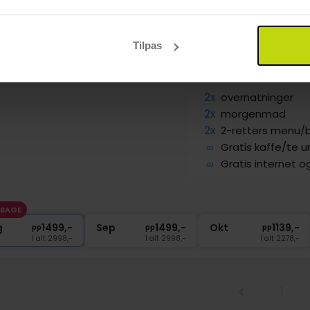
orisk hotel centralt i Allinge
 Allinge
Tilpas
ge
Vis på kort
Classic
Inkl. 2-retters menu
2x
overnatninger
2x
morgenmad
2x
2-retters menu/
∞
Gratis kaffe/te 
∞
Gratis internet o
LBAGE
g
1499,-
Sep
1499,-
Okt
1139,-
pp
pp
pp
I alt 2998,-
I alt 2998,-
I alt 2278,-
1