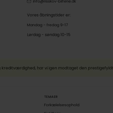
info@risskov-bilferie.dk
Vores åbningstider er:
Mandag - fredag 9-17
Lørdag - søndag 10-15
 kreditværdighed, har vi igen modtaget den prestigefyld
TEMAER
Forkælelsesophold