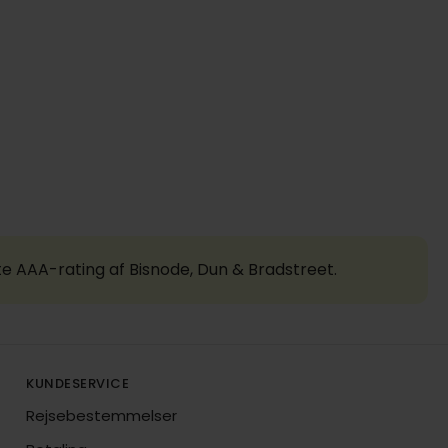
te AAA-rating af Bisnode, Dun & Bradstreet.
KUNDESERVICE
Rejsebestemmelser