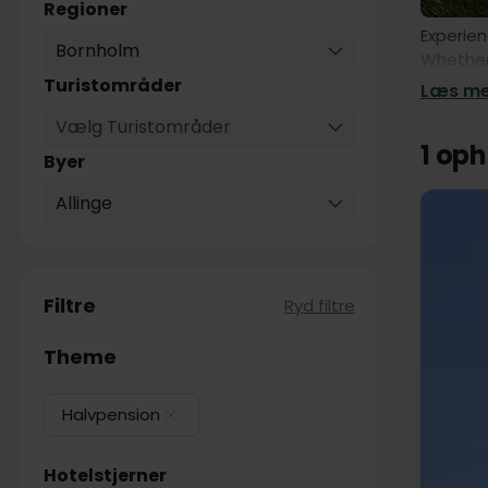
Regioner
Experien
Bornholm
Whether 
enjoyabl
Turistområder
Læs mer
Allinge 
Vælg Turistområder
selected
1 op
inclusio
Byer
Allinge
Filtre
Ryd filtre
Theme
Halvpension
Hotelstjerner