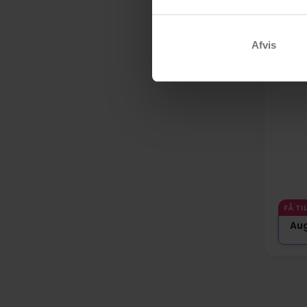
Hist
Hotel
Afvis
Allin
FÅ TI
Au