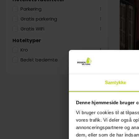
Parkering
1
Gratis parkering
1
Gratis WiFi
1
Hoteltyper
Kro
1
Bedst bedømte
1
Samtykke
Denne hjemmeside bruger c
Vi bruger cookies til at tilpas
vores trafik. Vi deler også 
annonceringspartnere og anal
dem, eller som de har indsaml