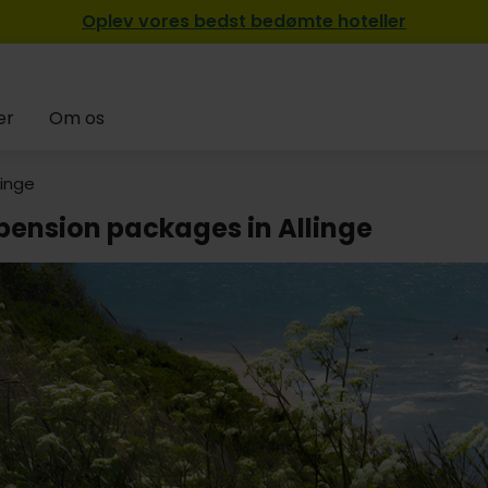
Oplev vores bedst bedømte hoteller
er
Om os
linge
pension packages in Allinge