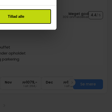
Meget god
4.4
/ 5
Tillad alle
309 anmeldelser
buffet
under opholdet
g parkering
Nov
1079,-
Dec
1079,-
pp
pp
Se mere
I alt 2158,-
I alt 2158,-