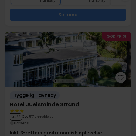
I alt 1198,-
I alt 1538,-
Se mere
GOD PRIS!
Hyggelig Havneby
Hotel Juelsminde Strand
God
517 anmeldelser
3.9
/ 5
Horsens
Inkl. 3-retters gastronomisk oplevelse