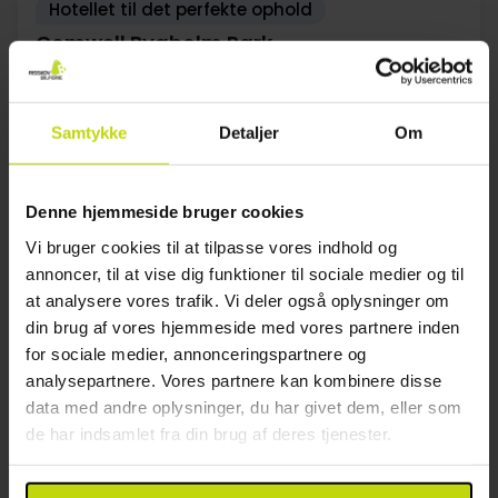
Hotellet til det perfekte ophold
Comwell Bygholm Park
Meget god
108 anmeldelser
4.5
/ 5
Horsens
Samtykke
Detaljer
Om
1399,-
1099,-
Inkl. 2-retters menu
Denne hjemmeside bruger cookies
2x
overnatninger
2x
morgenbuffet
Vi bruger cookies til at tilpasse vores indhold og
2x
2-retters menu/buffet
annoncer, til at vise dig funktioner til sociale medier og til
Se alt, der er inkluderet
2x
kaffe to go
at analysere vores trafik. Vi deler også oplysninger om
FÅ TILBAGE
FÅ TILBAGE
FÅ TILBAGE
∞
Gratis parkering
din brug af vores hjemmeside med vores partnere inden
Aug
1399,-
Sep
1529,-
Okt
pp
pp
for sociale medier, annonceringspartnere og
I alt 2798,-
I alt 3058,-
analysepartnere. Vores partnere kan kombinere disse
data med andre oplysninger, du har givet dem, eller som
Se mere
de har indsamlet fra din brug af deres tjenester.
24%
Spar op til