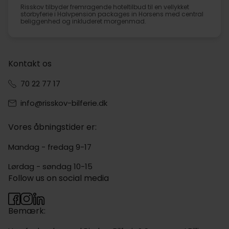
Risskov tilbyder fremragende hoteltilbud til en vellykket
storbyferie i Halvpension packages in Horsens med central
beliggenhed og inkluderet morgenmad.
Kontakt os
70 22 77 17
info@risskov-bilferie.dk
Vores åbningstider er:
Mandag - fredag 9-17
Lørdag - søndag 10-15
Follow us on social media
Bemærk: