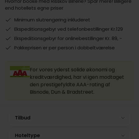
Hvorfor booke med Risskov Bilferie? Spar mere! Billigere
end hotellets egne priser
Minimum slutrengøring inkluderet
Ekspeditionsgebyr ved telefonbestillinger Kr.129
Ekspeditionsgebyr for onlinebestillinger Kr. 89, -
Pakkeprisen er per person i dobbeltværelse
For vores yderst solide økonomi og
kreditværdighed, har vi igen modtaget
den prestigefyldte AAA-rating af
Bisnode, Dun & Bradstreet.
Tilbud
Hoteltype