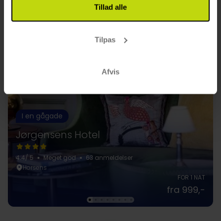
Tillad alle
Tilpas
Afvis
I en gågade
Jørgensens Hotel
4.4
/ 5
Meget god
63 anmeldelser
Horsens
FOR 1 NAT
fra 999,-