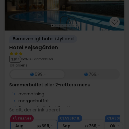
more.
Børnevenligt hotel i Jylland
Hotel Pejsegården
God
949 anmeldelser
3.8
/ 5
Horsens
599,-
769,-
Sommerbuffet eller 2-retters menu
1x
overnatning
1x
morgenbuffet
1x
Sommerbuffet el. 2-retter
Se alt, der er inkluderet
∞
Gratis kaffe under opholdet
CLASSIC II.
CLASSIC II.
FÅ TILBAGE
∞
Gratis parkering og internet
Aug
599,-
Sep
769,-
Okt
pp
pp