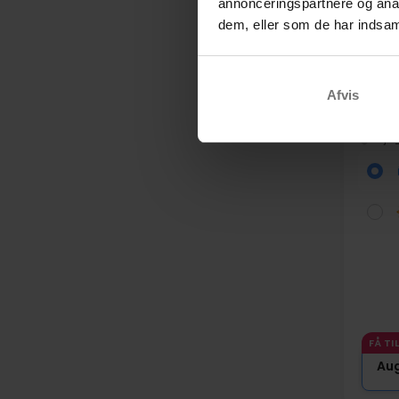
annonceringspartnere og anal
dem, eller som de har indsaml
Hist
Afvis
Hara
Vejle
FÅ TI
Au