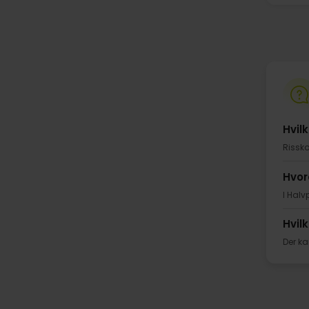
Hvil
Rissko
Hvor
I Halv
Hvil
Der ka