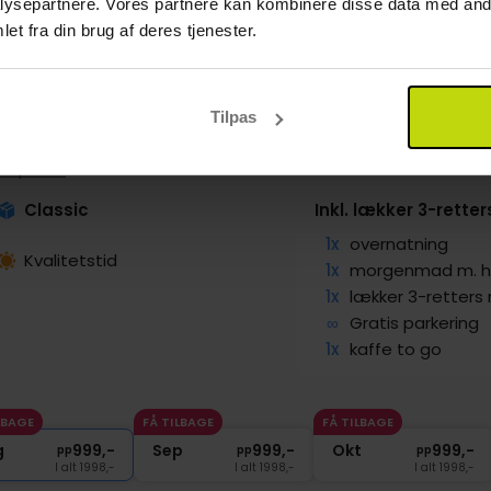
ysepartnere. Vores partnere kan kombinere disse data med andr
et fra din brug af deres tjenester.
orie, gastronomi og idyllisk natur
Tilpas
ldskær Sinatur Hotel
Vis på kort
Classic
Inkl. lækker 3-rette
1x
overnatning
Kvalitetstid
1x
morgenmad m. hu
1x
lækker 3-retters
∞
Gratis parkering
1x
kaffe to go
LBAGE
FÅ TILBAGE
FÅ TILBAGE
g
999,-
Sep
999,-
Okt
999,-
pp
pp
pp
I alt 1998,-
I alt 1998,-
I alt 1998,-