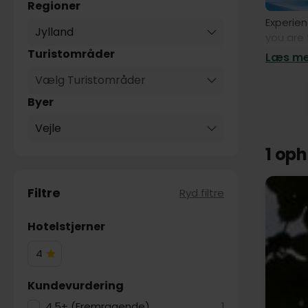
Regioner
Experien
Jylland
you are 
Risskov 
Turistområder
Læs mer
Discover
Vælg Turistområder
packages
comfort
Byer
Vejle
1 op
Filtre
Ryd filtre
Hotelstjerner
4
4
Hotelstjerner
Kundevurdering
4.5+ (Fremragende)
1