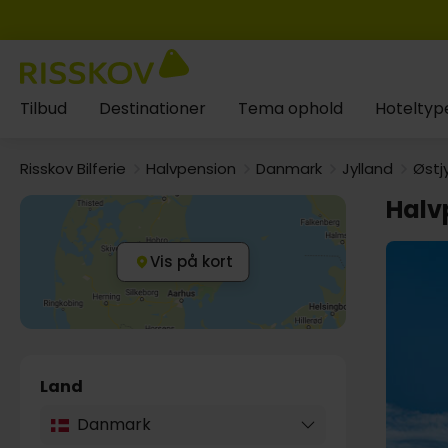
Tilbud
Destinationer
Tema ophold
Hoteltyp
Risskov Bilferie
Halvpension
Danmark
Jylland
Østj
Halv
Vis på kort
Land
Danmark