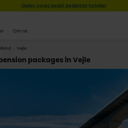
Oplev vores bedst bedømte hoteller
er
Om os
ylland
Vejle
pension packages in Vejle