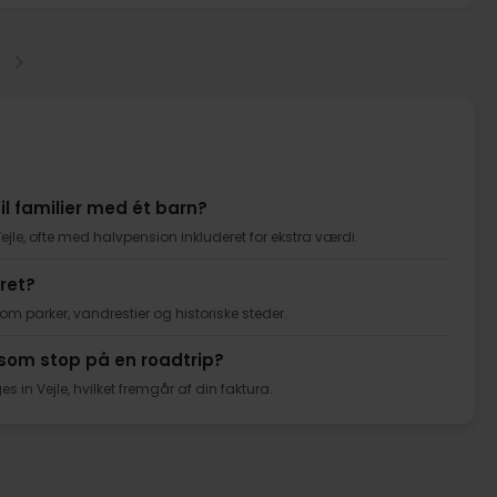
il familier med ét barn?
jle, ofte med halvpension inkluderet for ekstra værdi.
året?
om parker, vandrestier og historiske steder.
 som stop på en roadtrip?
in Vejle, hvilket fremgår af din faktura.