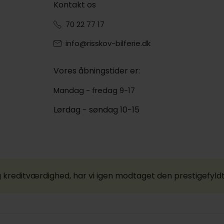
Kontakt os
70 22 77 17
info@risskov-bilferie.dk
Vores åbningstider er:
Mandag - fredag 9-17
Lørdag - søndag 10-15
 kreditværdighed, har vi igen modtaget den prestigefyld