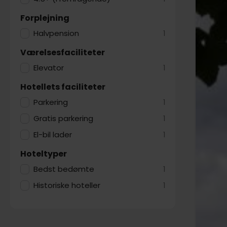
Forplejning
Halvpension
1
Værelsesfaciliteter
Elevator
1
Hotellets faciliteter
Parkering
1
Gratis parkering
1
El-bil lader
1
Hoteltyper
Bedst bedømte
1
Historiske hoteller
1