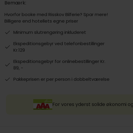
Bemærk:
Hvorfor booke med Risskov Bilferie? Spar mere!
Billigere end hotellets egne priser
Minimum slutrengøring inkluderet
Ekspeditionsgebyr ved telefonbestillinger
Kr.129
Ekspeditionsgebyr for onlinebestillinger Kr.
89, -
Pakkeprisen er per person i dobbeltværelse
For vores yderst solide økonomi og