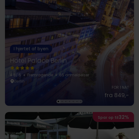
I hjertet af byen
Hotel Palace Berlin
4.8
/ 5
Fremragende
65 anmeldelser
Berlin
FOR 1 NAT
fra 849,-
32%
Spar op til