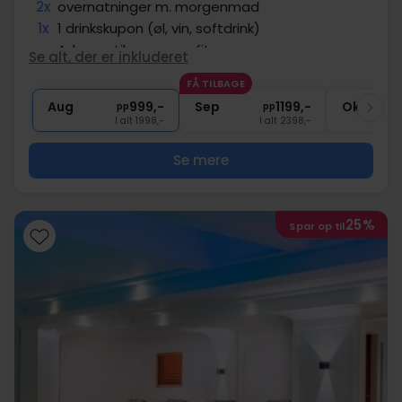
2x
overnatninger m. morgenmad
1x
1 drinkskupon (øl, vin, softdrink)
∞
Adgang til sauna og fitness
Se alt, der er inkluderet
2x
Gratis parkering
FÅ TILBAGE
∞
Gratis internet
Aug
999,-
Sep
1199,-
Okt
pp
pp
I alt 1998,-
I alt 2398,-
Se mere
25%
Spar op til