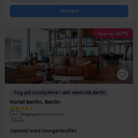
Se mere
17%
Spar op til
Tag på storbyferie i det centrale Berlin
Hotel Berlin, Berlin
Meget god
17 anmeldelser
4.1
/ 5
Berlin
Ophold med morgenbuffet