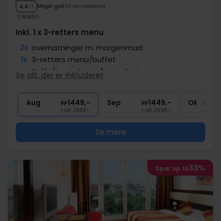
Meget god
23 anmeldelser
4.4
/ 5
Berlin
Inkl. 1 x 3-retters menu
2x
overnatninger m. morgenmad
1x
3-retters menu/buffet
∞
Kaffe/te station på værelset
Se alt, der er inkluderet
∞
Badekåbe og tøfler
∞
Adgang til wellnessafdeling
Aug
1449,-
Sep
1449,-
Okt
pp
pp
I alt 2898,-
I alt 2898,-
Se mere
33%
Spar op til