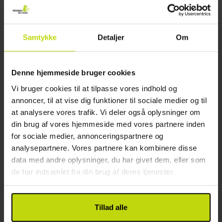
27%
Spar op til
Samtykke
Detaljer
Om
Denne hjemmeside bruger cookies
Vi bruger cookies til at tilpasse vores indhold og
annoncer, til at vise dig funktioner til sociale medier og til
at analysere vores trafik. Vi deler også oplysninger om
Dit sønære fristed tæt på Berlin
din brug af vores hjemmeside med vores partnere inden
Seehotel Berlin-Rangsdorf
for sociale medier, annonceringspartnere og
analysepartnere. Vores partnere kan kombinere disse
Meget god
1 anmeldelser
4.0
/ 5
Berlin
data med andre oplysninger, du har givet dem, eller som
de har indsamlet fra din brug af deres tjenester.
Inkluderer en restaurantkupon
2x
overnatninger
2x
lækker morgenbuffet
Tillad alle
1x
20 EUR værdikupon til restauranten
Se alt, der er inkluderet