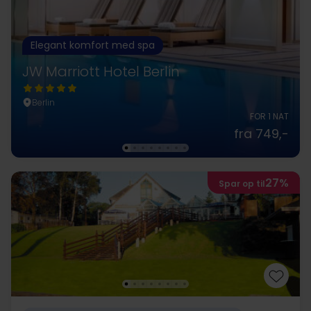
Elegant komfort med spa
JW Marriott Hotel Berlin
Berlin
FOR 1 NAT
fra 749,-
27%
Spar op til