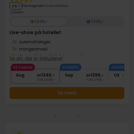
Fremragende
56 anmeldelser
4.6
/ 5
Berlin
1349,-
1349,-
Live-show på hotellet
2x
overnatninger
2x
morgenmad
2x
Opgradering til deluxe værelse
Se alt, der er inkluderet
∞
"Stars in Concert" Live Show
CLASSIC
CLASSIC
FÅ TILBAGE
2x
Adgang til wellness og fitness
Aug
1349,-
Sep
1399,-
Okt
pp
pp
I alt 2698,-
I alt 2798,-
Se mere
1