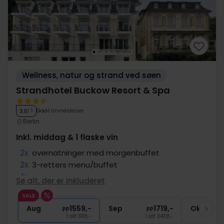
Wellness, natur og strand ved søen
Strandhotel Buckow Resort & Spa
God
1 anmeldelser
3.0
/ 5
Berlin
Inkl. middag & 1 flaske vin
2x
overnatninger med morgenbuffet
2x
3-retters menu/buffet
1x
massage
Se alt, der er inkluderet
1x
1 flaske mousserende vin
SALE
1x
kaffe to go
Aug
1559,-
Sep
1719,-
Okt
pp
pp
I alt 3118,-
I alt 3438,-