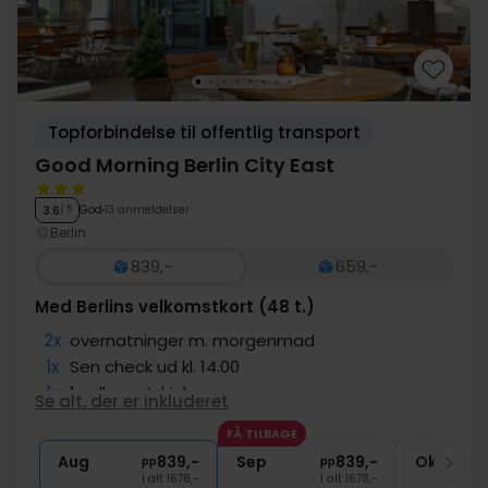
Topforbindelse til offentlig transport
Good Morning Berlin City East
God
13 anmeldelser
3.6
/ 5
Berlin
839,-
659,-
Med Berlins velkomstkort (48 t.)
2x
overnatninger m. morgenmad
1x
Sen check ud kl. 14.00
1x
1 velkomstdrink
Se alt, der er inkluderet
1x
Berlins velkomstkort (48 t.)
FÅ TILBAGE
2x
Gratis parkering
Aug
839,-
Sep
839,-
Okt
pp
pp
I alt 1678,-
I alt 1678,-