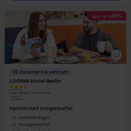
48%
Spar op til
30 minutter fra centrum
LOGINN Hotel Berlin
God
2 anmeldelser
3.5
/ 5
Berlin
Ophold med morgenbuffet
2x
overnatninger
2x
morgenbuffet