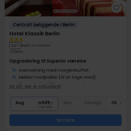
Centralt beliggende i Berlin
Hotel Klassik Berlin
God
5 anmeldelser
3.2
/ 5
Berlin
Opgradering til Superior værelse
1x
overnatning med morgenbuffet
1x
lækker madpakke (til at tage med)
∞
Opgradering til Superior værelse
Se alt, der er inkluderet
∞
Gratis kaffe/te på værelset
∞
Sen udtjekning
Aug
599,-
Sep
Udsolgt
Okt
pp
I alt 1198,-
Se mere