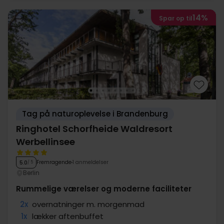
14%
Spar op til
Tag på naturoplevelse i Brandenburg
Ringhotel Schorfheide Waldresort
Werbellinsee
Fremragende
1 anmeldelser
5.0
/ 5
Berlin
Rummelige værelser og moderne faciliteter
2x
overnatninger m. morgenmad
1x
lækker aftenbuffet