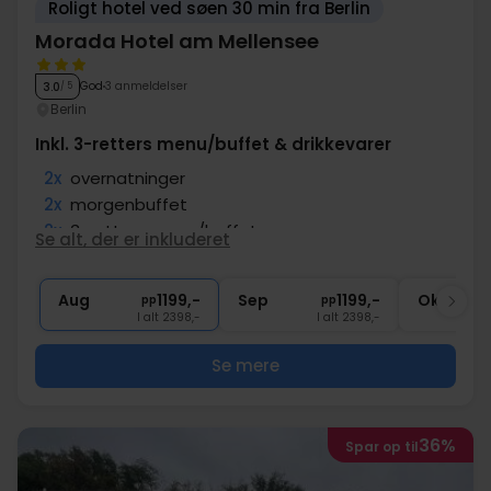
Roligt hotel ved søen 30 min fra Berlin
Morada Hotel am Mellensee
God
3 anmeldelser
3.0
/ 5
Berlin
Inkl. 3-retters menu/buffet & drikkevarer
2x
overnatninger
2x
morgenbuffet
2x
3-retters menu/buffet
Se alt, der er inkluderet
2x
Gratis drikkevarer til middagen
1x
1 velkomstdrink
Aug
1199,-
Sep
1199,-
Okt
pp
pp
I alt 2398,-
I alt 2398,-
Se mere
36%
Spar op til