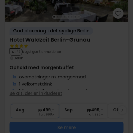
God placering i det sydlige Berlin
Hotel Waldzeit Berlin-Grünau
Meget god
3 anmeldelser
4.3
/ 5
Berlin
Ophold med morgenbuffet
1x
overnatninger m. morgenmad
1x
1 velkomstdrink
1x
1 fl. vand på værelset (pr. vær.)
Se alt, der er inkluderet
∞
Gratis parkering
∞
Gratis internet
Aug
499,-
Sep
499,-
Okt
pp
pp
I alt 998,-
I alt 998,-
Se mere