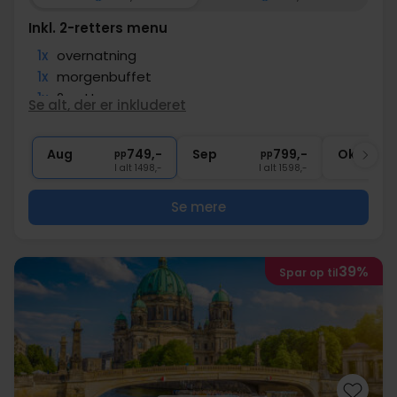
Inkl. 2-retters menu
1x
overnatning
1x
morgenbuffet
1x
2-retters menu
Se alt, der er inkluderet
1x
Adgang til sauna
1x
1 velkomstdrink
Aug
749,-
Sep
799,-
Okt
pp
pp
I alt 1498,-
I alt 1598,-
Se mere
39%
Spar op til