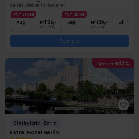
1x
madpakke
Se alt, der er inkluderet
1x
Guidet tur
FÅ TILBAGE
FÅ TILBAGE
1x
1 velkomstdrink
Aug
1129,-
Sep
1129,-
Okt
pp
pp
I alt 2258,-
I alt 2258,-
Se mere
43%
Spar op til
Storbyferie i Berlin
Estrel Hotel Berlin