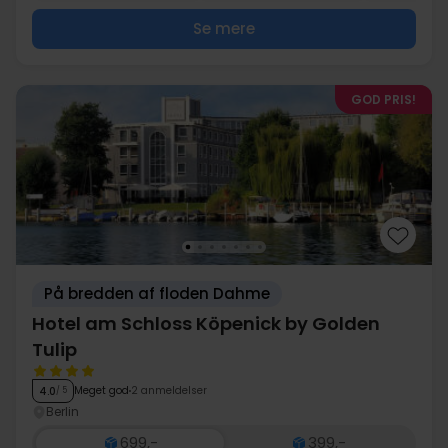
Se mere
GOD PRIS!
På bredden af floden Dahme
Hotel am Schloss Köpenick by Golden
Tulip
Meget god
2 anmeldelser
4.0
/ 5
Berlin
699,-
399,-