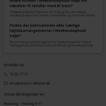
Hvilke hoteller i Weekendophold Vejle har
værelser til familier med ét barn?
I Weekendophold Vejle kan du finde gratis eller billige
seværdigheder som parker, vandrestier og historiske steder.
Findes der julemarkeder eller særlige
højtidsarrangementer i Weekendophold
Vejle?
Der er mange gode dagsture fra Weekendophold Vejle til
nærliggende landsbyer, naturområder og seværdigheder.
Kontakt os
70 22 77 17
info@risskov-bilferie.dk
Vores åbningstider er:
Mandag - fredag 9-17