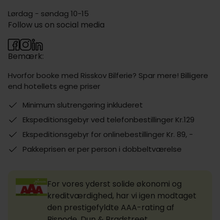
Lørdag - søndag 10-15
Follow us on social media
Bemærk:
Hvorfor booke med Risskov Bilferie? Spar mere! Billigere
end hotellets egne priser
Minimum slutrengøring inkluderet
Ekspeditionsgebyr ved telefonbestillinger Kr.129
Ekspeditionsgebyr for onlinebestillinger Kr. 89, -
Pakkeprisen er per person i dobbeltværelse
For vores yderst solide økonomi og
kreditværdighed, har vi igen modtaget
den prestigefyldte AAA-rating af
Bisnode, Dun & Bradstreet.