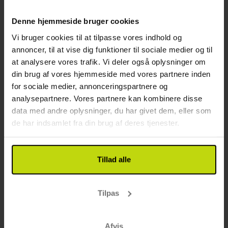
Denne hjemmeside bruger cookies
15%
Spar op til
Vi bruger cookies til at tilpasse vores indhold og
annoncer, til at vise dig funktioner til sociale medier og til
at analysere vores trafik. Vi deler også oplysninger om
din brug af vores hjemmeside med vores partnere inden
for sociale medier, annonceringspartnere og
analysepartnere. Vores partnere kan kombinere disse
data med andre oplysninger, du har givet dem, eller som
de har indsamlet fra din brug af deres tjenester.
Naturskøn udsigt og dansk charme
Four Points Flex by Sheraton Vejle
Tillad alle
Fremragende
11 anmeldelser
4.5
/ 5
Vejle
Inkl. 1 glas vin, øl eller vand
Tilpas
2x
overnatninger
2x
morgenmad
Afvis