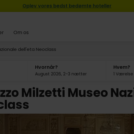
Oplev vores bedst bedømte hoteller
er
Om os
zionale dell'eta Neoclass
Hvornår?
Hvem?
August 2026, 2-3 nætter
1 Værelse
zzo Milzetti Museo Naz
class