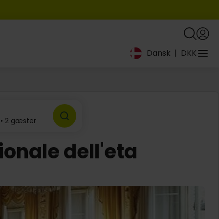
Dansk
|
DKK
 • 2 gæster
ionale dell'eta