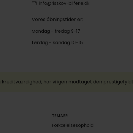
info@risskov-bilferie.dk
Vores åbningstider er:
Mandag - fredag 9-17
Lørdag - søndag 10-15
 kreditværdighed, har vi igen modtaget den prestigefyld
TEMAER
Forkælelsesophold