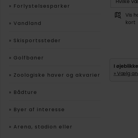
»
Forlystelsesparker
Vis h
kort
»
Vandland
»
Skisportssteder
»
Golfbaner
I øjeblikk
» Vælg an
»
Zoologiske haver og akvarier
»
Bådture
»
Byer af interesse
»
Arena, stadion eller