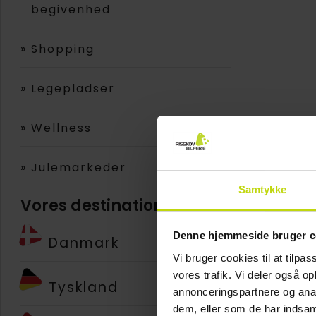
begivenhed
»
Shopping
»
Legepladser
»
Wellness
»
Julemarkeder
Samtykke
Vores destinationer
Denne hjemmeside bruger c
Danmark
Vi bruger cookies til at tilpas
vores trafik. Vi deler også 
Tyskland
annonceringspartnere og anal
dem, eller som de har indsaml