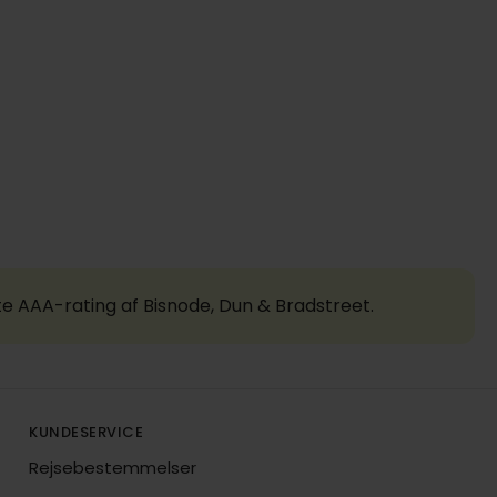
te AAA-rating af Bisnode, Dun & Bradstreet.
KUNDESERVICE
Rejsebestemmelser