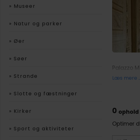
»
Museer
»
Natur og parker
»
Øer
»
Søer
Palazzo M
civilisati
»
Strande
Læs mere ..
Nationalm
og 1808 he
»
Slotte og fæstninger
andet ark
billedhugg
0
»
Kirker
ophold
Det meget
Optimer d
»
Sport og aktiviteter
imponerend