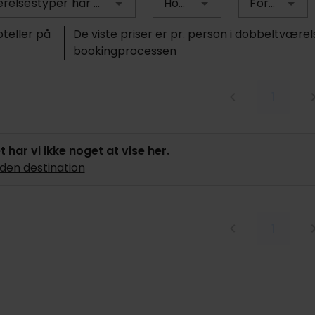
Hvilke værelsestyper har du brug for?
Hotelstjerner
Forplejning
oteller på
De viste priser er pr. person i dobbeltværel
bookingprocessen
1
et har vi ikke noget at vise her.
den destination
1