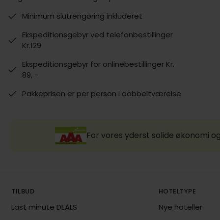
Minimum slutrengøring inkluderet
Ekspeditionsgebyr ved telefonbestillinger
Kr.129
Ekspeditionsgebyr for onlinebestillinger Kr.
89, -
Pakkeprisen er per person i dobbeltværelse
For vores yderst solide økonomi og
TILBUD
HOTELTYPE
Last minute DEALS
Nye hoteller