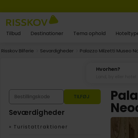
Tilbud
Destinationer
Tema ophold
Hoteltyp
Risskov Bilferie
Sevardigheder
Palazzo Milzetti Museo Na
Hvorhen?
Pala
TILFØJ
Neo
Seværdigheder
»
Turistattraktioner