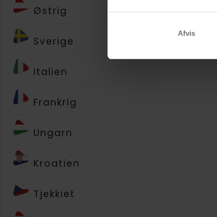
Østrig
Afvis
Sverige
Italien
Frankrig
Ungarn
Kroatien
Tjekkiet