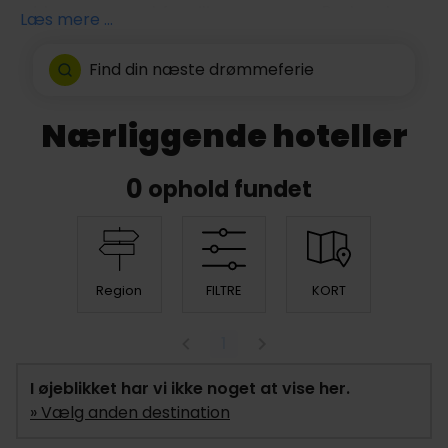
at besøge med familie og venner. Parken har
Læs mere ...
sjove attraktioner til alle aldre. Den berømte
Radja-flod, den skøre Calamity Mine eller
Find din næste drømmeferie
Tutankhamons udfordring. Der er masser at
gå i gang med og hele familien er garanteret
Nærliggende hoteller
en oplevelsesrig eftermiddag bland en masse
vilde forlystelser.
0
ophold fundet
Region
FILTRE
KORT
1
I øjeblikket har vi ikke noget at vise her.
» Vælg anden destination