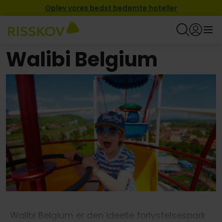
Oplev vores bedst bedømte hoteller
Walibi Belgium
Walibi Belgium er den ideelle forlystelsespark