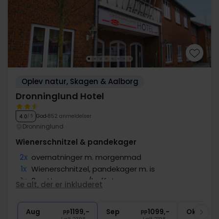
Oplev natur, Skagen & Aalborg
Dronninglund Hotel
God
852 anmeldelser
4.0
/ 5
Dronninglund
Wienerschnitzel & pandekager
2x
overnatninger m. morgenmad
1x
Wienerschnitzel, pandekager m. is
1x
3-retters menu/buffet
Se alt, der er inkluderet
2x
Sandwich og 1 fl. vand
2x
Gratis parkering og internet
Aug
1199,-
Sep
1099,-
Okt
pp
pp