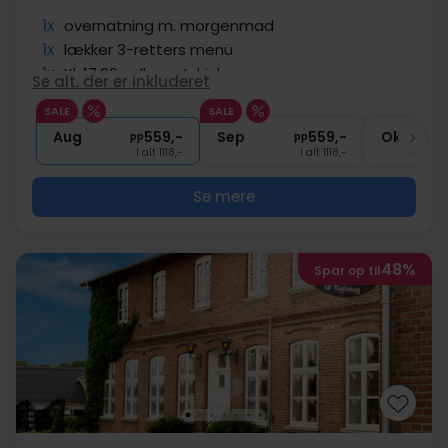
Hos Risskov Bilferie inkluderer hotelpakkerne ofte mad
1x
overnatning m. morgenmad
og andre gode fordele, såsom gratis parkering. Her på
1x
lækker 3-retters menu
siden får I et overblik over alle de gode tilbud der kan
1x
Kl. 17:00 velkomstdrink
Se alt, der er inkluderet
vælges imellem, så dyk ned i udvalget og find det
∞
Gratis kaffe/te under opholdet
ideelle hotelophold eller kroophold for jeres næste
SALE
SALE
∞
Gratis internet og parkering
sommerferie i Jylland.
Aug
559,-
Sep
559,-
Okt
pp
pp
I alt 1118,-
I alt 1118,-
Se mere
48%
Spar op til