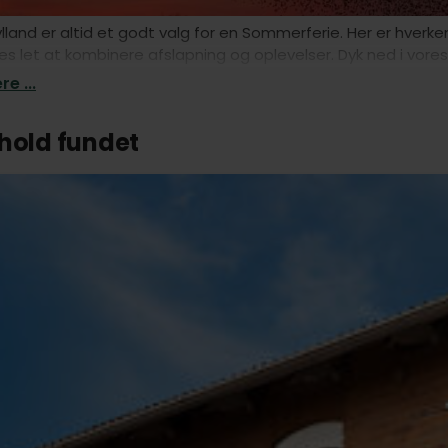
lland er altid et godt valg for en Sommerferie. Her er hverk
es let at kombinere afslapning og oplevelser. Dyk ned i vores 
punkt for jeres Sommerferie.
e ...
phold fundet