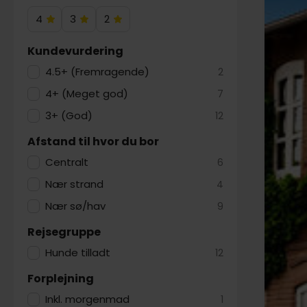
4
3
2
4
3
2
Hotelstjerner
Hotelstjerner
Hotelstjerner
Kundevurdering
4.5+ (Fremragende)
2
4+ (Meget god)
7
3+ (God)
12
Afstand til hvor du bor
Centralt
6
Nær strand
4
Nær sø/hav
9
Rejsegruppe
Hunde tilladt
12
Forplejning
Inkl. morgenmad
1