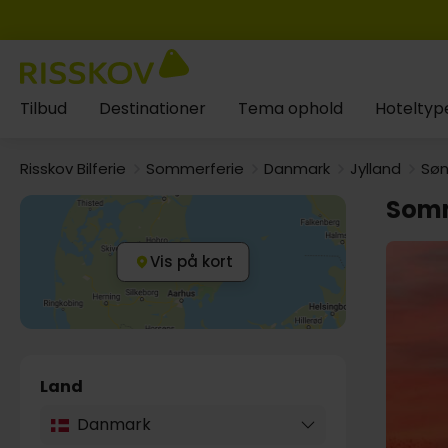
Tilbud
Destinationer
Tema ophold
Hoteltyp
Risskov Bilferie
Sommerferie
Danmark
Jylland
Søn
Somm
Vis på kort
Land
Danmark