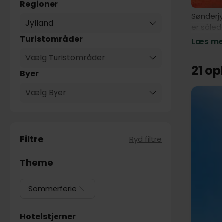
Regioner
Sønderjy
Jylland
er såled
udgangs
Turistområder
Læs mer
Vælg Turistområder
21 o
Byer
Vælg Byer
Filtre
Ryd filtre
Theme
Sommerferie
Hotelstjerner