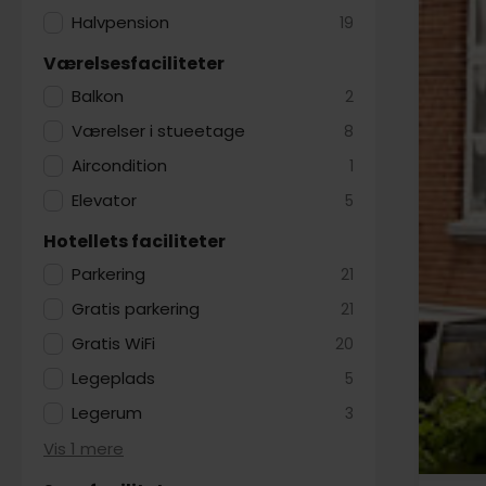
Halvpension
19
Værelsesfaciliteter
Balkon
2
Værelser i stueetage
8
Aircondition
1
Elevator
5
Hotellets faciliteter
Parkering
21
Gratis parkering
21
Gratis WiFi
20
Legeplads
5
Legerum
3
Vis 1 mere