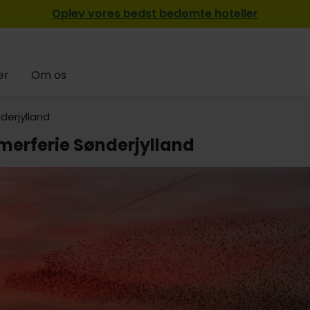
Oplev vores bedst bedømte hoteller
er
Om os
derjylland
erferie Sønderjylland