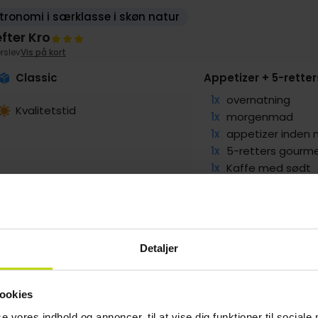
ronomi i særklasse i skøn natur
fter Kro
rslev
Vis på kort
Classic
Appetizer + 5-rette
1x
overnatning
Kvalitetstid
1x
morgenmad
1x
appetizer inden
1x
5-retters gourme
1x
Kaffe med sødt
SALE
g
799,-
Sep
629,-
Okt
779,-
pp
pp
pp
I alt 1598,-
I alt 1258,-
I alt 1558,-
Detaljer
ookies
se vores indhold og annoncer, til at vise dig funktioner til sociale