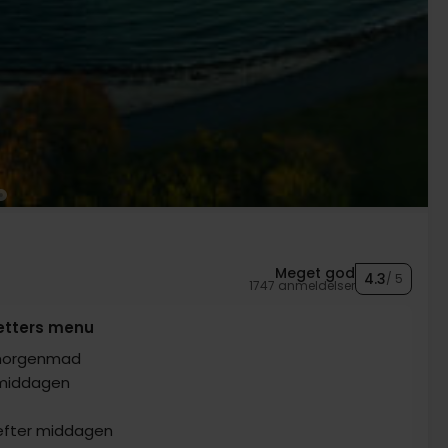
Meget god
4.3
/ 5
1747 anmeldelser
retters menu
 morgenmad
 middagen
efter middagen