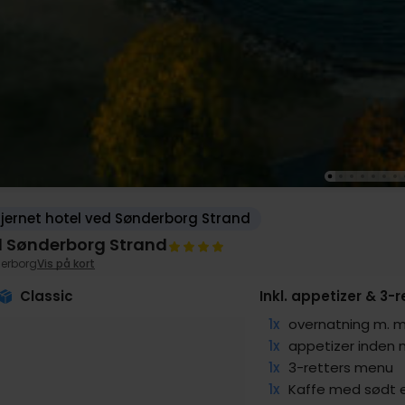
jernet hotel ved Sønderborg Strand
l Sønderborg Strand
erborg
Vis på kort
Classic
Inkl. appetizer & 3-
1x
overnatning m.
1x
appetizer inden
1x
3-retters menu
1x
Kaffe med sødt 