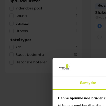
Spa-faciliteter
Gast
Indendørs pool
1
Sluke
Sauna
1
Hade
Jacuzzi
1
Fitness
1
Hoteltyper
Kro
7
Bedst bedømte
10
Historiske hoteller
1
SALE
Au
Samtykke
Denne hjemmeside bruger c
Vi bruger cookies til at tilpas