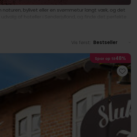
en naturen, bylivet eller en svømmetur langt væk, og det
udvalg af hoteller i Sønderjylland, og finde det perfekte
Vis først:
Bestseller
48%
Spar op til