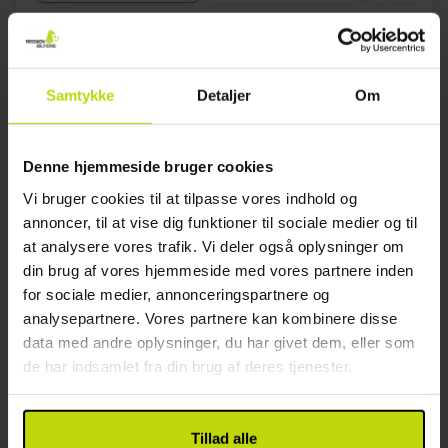
Se mere
Samtykke
Detaljer
Om
36%
Spar op til
Denne hjemmeside bruger cookies
Vi bruger cookies til at tilpasse vores indhold og
annoncer, til at vise dig funktioner til sociale medier og til
at analysere vores trafik. Vi deler også oplysninger om
din brug af vores hjemmeside med vores partnere inden
for sociale medier, annonceringspartnere og
Nær Præstø Fjord
analysepartnere. Vores partnere kan kombinere disse
Kirsebærkroen
data med andre oplysninger, du har givet dem, eller som
de har indsamlet fra din brug af deres tjenester.
God
28 anmeldelser
4.0
/ 5
Præstø
679,-
459,-
Tillad alle