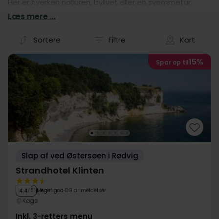
Her er hverken naturen, bylivet eller en svømmetur
langt væk, og det er således let at kombinere
Læs mere ...
afslapning og oplevelser. Dyk ned i vores udvalg af
hoteller i Sydsjælland, og finde det perfekte
Sortere
Filtre
Kort
udgangspunkt for jeres Sommerferie.
15%
Spar op til
Slap af ved Østersøen i Rødvig
Strandhotel Klinten
Meget god
139 anmeldelser
4.4
/ 5
Køge
Inkl. 3-retters menu