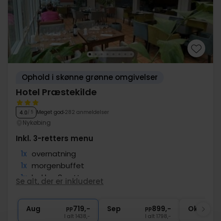
Ophold i skønne grønne omgivelser
Hotel Præstekilde
Meget god
282 anmeldelser
4.0
/ 5
Nykøbing
Inkl. 3-retters menu
1x
overnatning
1x
morgenbuffet
1x
lækker 3-retters menu
Se alt, der er inkluderet
1x
eftermiddags kaffe og kage
∞
Gratis parkering
Aug
719,-
Sep
899,-
Okt
pp
pp
I alt 1438,-
I alt 1798,-