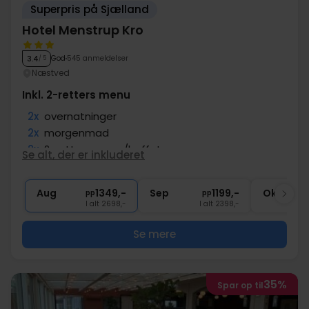
Superpris på Sjælland
Hotel Menstrup Kro
God
545 anmeldelser
3.4
/ 5
Næstved
Inkl. 2-retters menu
2x
overnatninger
2x
morgenmad
2x
2-retters menu/buffet
Se alt, der er inkluderet
∞
Gratis parkering
∞
Gratis internet
Aug
1349,-
Sep
1199,-
Okt
pp
pp
I alt 2698,-
I alt 2398,-
Se mere
35%
Spar op til