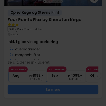
Oplev Køge og Stevns Klint
Four Points Flex by Sheraton Køge
God
183 anmeldelser
3.6
/ 5
Køge
Inkl. 1 glas vin og parkering
2x
overnatninger
2x
morgenbuffet
1x
1 glas vin, øl el. vand
Se alt, der er inkluderet
1x
kaffe to go
FÅ TILBAGE
FÅ TILBAGE
FÅ TILBAGE
2x
Gratis parkering og internet
Aug
1099,-
Sep
1099,-
Okt
pp
pp
I alt 2198,-
I alt 2198,-
Se mere