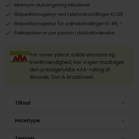
Minimum slutrengøring inkluderet
Ekspeditionsgebyr ved telefonbestillinger Kr.129
Ekspeditionsgebyr for onlinebestillinger Kr. 89, -
Pakkeprisen er per person i dobbeltværelse
For vores yderst solide økonomi og
kreditværdighed, har vi igen modtaget
den prestigefyldte AAA-rating af
Bisnode, Dun & Bradstreet.
Tilbud
Hoteltype
Temaer